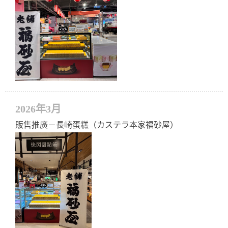
2026年3月
販售推廣－長崎蛋糕（カステラ本家福砂屋）