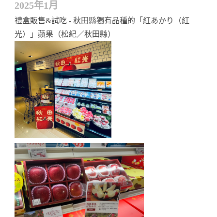
2025年1月
禮盒販售&試吃 - 秋田縣獨有品種的「紅あかり（紅
光）」蘋果（松紀／秋田縣）