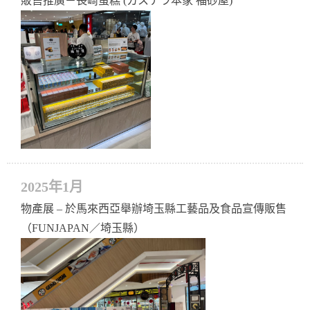
販售推廣－長崎蛋糕 (カステラ本家 福砂屋)
2025年1月
物產展 – 於馬來西亞舉辦埼玉縣工藝品及食品宣傳販售
（FUNJAPAN／埼玉縣）