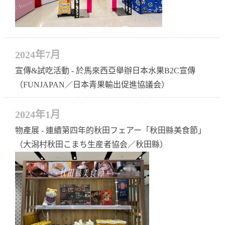
2024年7月
宣傳&試吃活動 - 於馬來西亞舉辦日本水果B2C宣傳
（FUNJAPAN／日本青果輸出促進協議会）
2024年1月
物產展 - 連續第四年的秋田フェアー「秋田縣美食節」
（大潟村秋田こまち生産者協会／秋田縣）