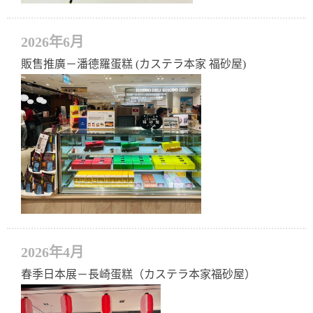
2026年6月
販售推廣－潘德羅蛋糕 (カステラ本家 福砂屋)
2026年4月
春季日本展－長崎蛋糕（カステラ本家福砂屋）