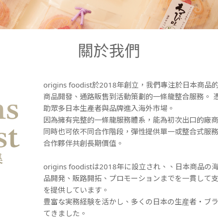
關於我們
origins foodist於2018年創立，我們專注於日
商品開發、通路販售到活動策劃的一條龍整合服務。 
助眾多日本生產者與品牌進入海外市場。
因為擁有完整的一條龍服務體系，能為初次出口的廠
同時也可依不同合作階段，彈性提供單一或整合式服
合作夥伴共創長期價值。
origins foodistは2018年に設立され、、日本
品開発、販路開拓、プロモーションまでを一貫して
を提供しています。
豊富な実務経験を活かし、多くの日本の生産者・ブ
てきました。