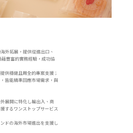
本商品的海外拓展，提供從進出口、
憑藉豐富的實務經驗，成功協
商提供穩健且周全的專案支援；
務，皆能精準回應市場需求，與
商品の海外展開に特化し輸出入、商
支援するワンストップサービス
ランドの海外市場進出を支援し