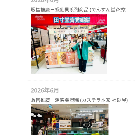
販售推廣－蝦仙貝系列商品 (でんすん堂斉秀)
2026年6月
販售推廣－潘德羅蛋糕 (カステラ本家 福砂屋)