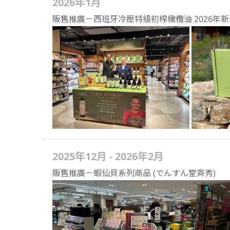
2026年1月
販售推廣－西班牙冷壓特級初榨橄欖油 2026年新
2025年12月 - 2026年2月
販售推廣－蝦仙貝系列商品 (でんすん堂斉秀)